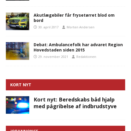
Akutlægebiler får frysetørret blod om
bord
30. april 2017
Morten Andersen
Debat: Ambulancefolk har advaret Region
Hovedstaden siden 2015
29. november 2021
Redaktionen
KORT NYT
Kort nyt: Beredskabs båd hjalp
med pågribelse af indbrudstyve