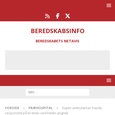
BEREDSKABSINFO
BEREDSKABETS NETAVIS
FORSIDE
PRÆHOSPITAL
Super-ambulancer havde
responstid på to timer ved Fields-angreb