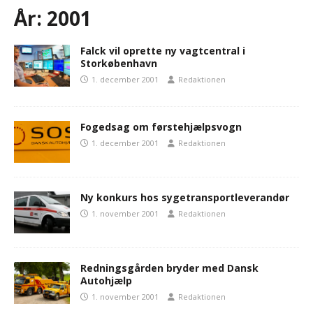
År:
2001
Falck vil oprette ny vagtcentral i
Storkøbenhavn
1. december 2001
Redaktionen
Fogedsag om førstehjælpsvogn
1. december 2001
Redaktionen
Ny konkurs hos sygetransportleverandør
1. november 2001
Redaktionen
Redningsgården bryder med Dansk
Autohjælp
1. november 2001
Redaktionen