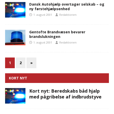
Dansk Autohjælp overtager selskab – og
ny førstehjælpsenhed
1. august 2001
Redaktionen
Gentofte Brandvæsen bevarer
brandslukningen
1. august 2001
Redaktionen
1
2
»
KORT NYT
Kort nyt: Beredskabs båd hjalp
med pågribelse af indbrudstyve