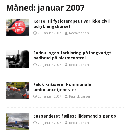
Måned:
januar 2007
Kørsel til fysioterapeut var ikke civil
udrykningskørsel
23. januar 2007
Redaktionen
Endnu ingen forklaring på langvarigt
nedbrud på alarmcentral
22. januar 2007
Redaktionen
Falck kritiserer kommunale
ambulancetjenester
20. januar 2007
Patrick Larsen
Suspenderet fællestillidsmand siger op
20. januar 2007
Redaktionen