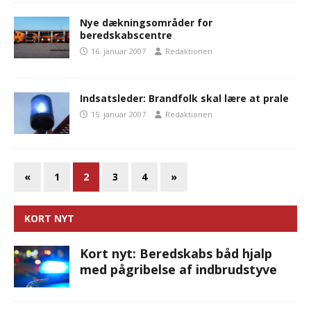
Nye dækningsområder for
beredskabscentre
16. januar 2007
Redaktionen
Indsatsleder: Brandfolk skal lære at prale
15. januar 2007
Redaktionen
«
1
2
3
4
»
KORT NYT
Kort nyt: Beredskabs båd hjalp
med pågribelse af indbrudstyve