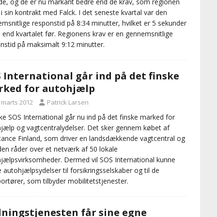
lde, og de er nu markant bedre end de krav, som regionen
er i sin kontrakt med Falck. I det seneste kvartal var den
msnitlige responstid på 8:34 minutter, hvilket er 5 sekunder
 end kvartalet før. Regionens krav er en gennemsnitlige
nstid på maksimalt 9:12 minutter.
 International går ind på det finske
ked for autohjælp
. marts 2012
Patrick Larsen
e SOS International går nu ind på det finske marked for
jælp og vagtcentralydelser. Det sker gennem købet af
tance Finland, som driver en landsdækkende vagtcentral og
en råder over et netværk af 50 lokale
jælpsvirksomheder. Dermed vil SOS International kunne
 autohjælpsydelser til forsikringsselskaber og til de
portører, som tilbyder mobilitetstjenester.
ningstjenesten får sine egne