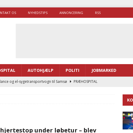
NTAKT OS
NYHEDSTIPS
ANNONCERING
RSS
SPITAL
AUTOHJÆLP
POLITI
JOBMARKED
ance og el-sygetransportvogn til Samsø
PRÆHOSPITAL
enerne brugte lidt længere tid på at komme af sted i 2025
KO
g politiuddannelse skal ruste betjentene til mere kompleks
 hjertestop under løbetur – blev
ne driver flere brandstationer, mens Falcks andel fortsætter