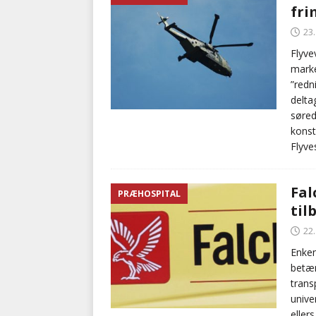
fr
23
Flyve
marke
”redn
delta
søred
konsta
Flyve
Fal
PRÆHOSPITAL
til
22
Enken
betæn
trans
unive
eller