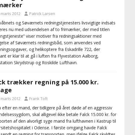
imærker
. marts 2012
Patrick Larsen
våbnets og Søværnets redningstjenesters livsvigtige indsats
res nu med udsendelsen af to frimærker, der med titlen
ingstjeneste” viser motiver fra redningsaktioner med
gelse af Søværnets redningsbåd, som anvendes ved
ningsopgaver, og helikoptere fra Eskadrille 722, der
nt er klar til at gå i luften fra Flyvestation Aalborg,
station Skrydstrup og Roskilde Lufthavn.
ck trækker regning på 15.000 kr.
bage
. marts 2012
Frank Toft
 efter en mand, der tidligere på året døde af en aggressiv
delsessygdom, skal alligevel ikke betale Falck 15.000 kr. for
porten af den alvorligt syge mand fra lufthavnen i Kastrup til
rsitetshospitalet i Odense. I første omgang havde Falck
s sendt en regning for transporten, men ifølge Falck skyldtes