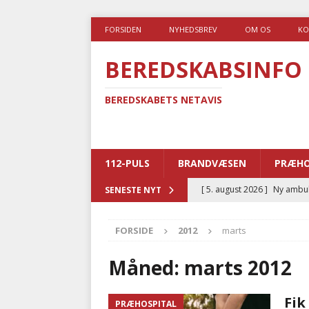
FORSIDEN
NYHEDSBREV
OM OS
KO
BEREDSKABSINFO
BEREDSKABETS NETAVIS
112-PULS
BRANDVÆSEN
PRÆHO
[ 5. august 2026 ]
Ny ambul
SENESTE NYT
[ 4. august 2026 ]
Brandvæs
FORSIDE
2012
marts
BRANDVÆSEN
[ 4. august 2026 ]
Ny treåri
Måned:
marts 2012
kriminalitet
POLITI
Fik
PRÆHOSPITAL
[ 3. august 2026 ]
Kommuner