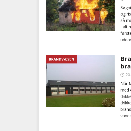
Søgni
og ri
så ma
I alt
første
uddan
Bra
BRANDVÆSEN
bra
20
Når M
med o
drikk
drikk
brand
vande