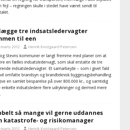
n fejl – regningen skulle i stedet have været sendt til
talet.
 lægge tre indsatsledervagter
men til een
. marts 2012
Henrik Kvistgaard Petersen
og Stevns kommuner er langt fremme med planer om at
ere en fælles indsatsledervagt, som skal erstatte de tre
ende indsatsledervagter. Et samarbejde – som i givet fald
vil omfatte brandsyn og brandteknisk byggesagsbehandling
 give en samlet besparelse på over 800.000 kr., og samtidig
e enkelte indsatsledere flere udrykninger og dermed mere
.
belt så mange vil gerne uddannes
 katastrofe- og risikomanager
. marts 2012
Henrik Kvistgaard Petersen