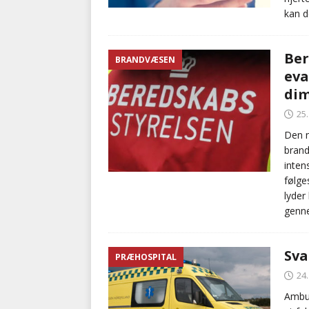
kan d
Ber
BRANDVÆSEN
eva
dim
25
Den n
brand
inten
følge
lyder
genne
Sva
PRÆHOSPITAL
24
Ambul