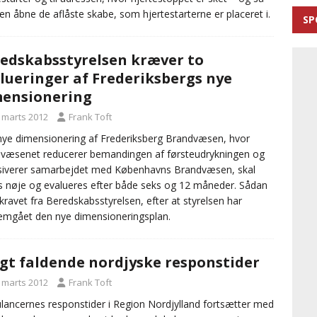
en åbne de aflåste skabe, som hjertestarterne er placeret i.
SP
edskabsstyrelsen kræver to
lueringer af Frederiksbergs nye
ensionering
. marts 2012
Frank Toft
ye dimensionering af Frederiksberg Brandvæsen, hvor
væsenet reducerer bemandingen af førsteudrykningen og
siverer samarbejdet med Københavns Brandvæsen, skal
s nøje og evalueres efter både seks og 12 måneder. Sådan
 kravet fra Beredskabsstyrelsen, efter at styrelsen har
mgået den nye dimensioneringsplan.
gt faldende nordjyske responstider
. marts 2012
Frank Toft
ancernes responstider i Region Nordjylland fortsætter med