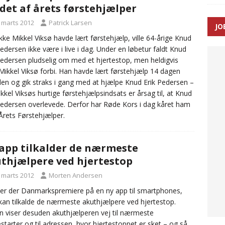
det af årets førstehjælper
SEN
. marts 2012
Patrick Larsen
JO
 Udløb af sygetransporttilladelser kan sende 400.000 kørsler over
ikke Mikkel Viksø havde lært førstehjælp, ville 64-årige Knud
Pedersen ikke være i live i dag. Under en løbetur faldt Knud
ITAL
Pedersen pludselig om med et hjertestop, men heldigvis
ikkel Viksø forbi. Han havde lært førstehjælp 14 dagen
den og gik straks i gang med at hjælpe Knud Erik Pedersen –
kkel Viksøs hurtige førstehjælpsindsats er årsag til, at Knud
Pedersen overlevede. Derfor har Røde Kors i dag kåret ham
rets Førstehjælper.
app tilkalder de nærmeste
thjælpere ved hjertestop
. marts 2012
Morten Andersen
 er der Danmarkspremiere på en ny app til smartphones,
an tilkalde de nærmeste akuthjælpere ved hjertestop.
n viser desuden akuthjælperen vej til nærmeste
estarter og til adressen, hvor hjertestoppet er sket – og så