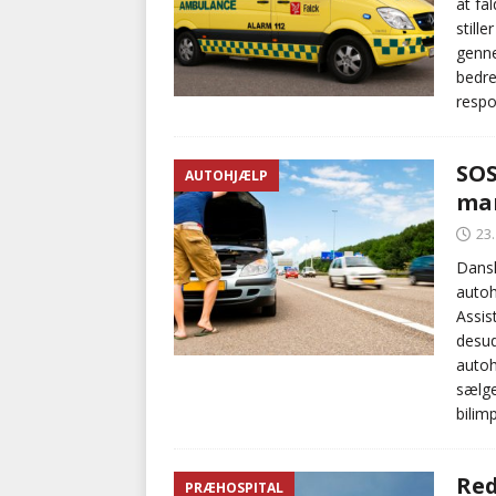
at fa
still
genne
bedre
respo
SOS
AUTOHJÆLP
mar
23
Dansk
autoh
Assis
desud
autoh
sælge
bilim
Red
PRÆHOSPITAL