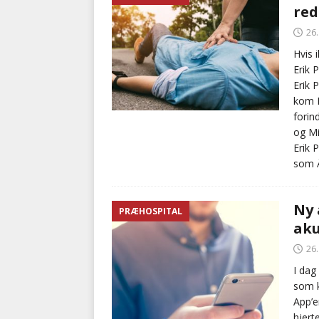
red
med at falde
BRANDVÆ
26
[ 5. august 2026 ]
Advarer:
Hvis 
Erik 
i det offentlige
PRÆHOSP
Erik 
kom M
forin
og Mi
Erik 
som Å
Ny 
PRÆHOSPITAL
aku
26
I dag
som k
App’e
hjert