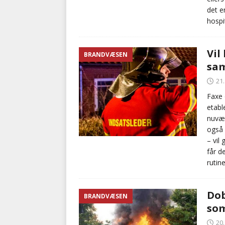
det e
hospi
Vil
BRANDVÆSEN
sam
21
Faxe 
etabl
nuvær
også 
– vil
får d
rutine
Dob
BRANDVÆSEN
som
20