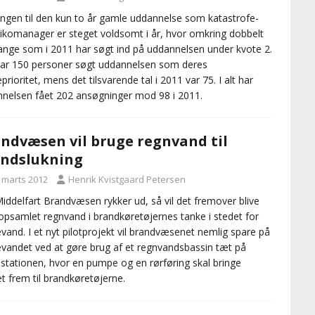
ngen til den kun to år gamle uddannelse som katastrofe-
sikomanager er steget voldsomt i år, hvor omkring dobbelt
nge som i 2011 har søgt ind på uddannelsen under kvote 2.
 har 150 personer søgt uddannelsen som deres
prioritet, mens det tilsvarende tal i 2011 var 75. I alt har
nelsen fået 202 ansøgninger mod 98 i 2011.
ndvæsen vil bruge regnvand til
ndslukning
. marts 2012
Henrik Kvistgaard Petersen
iddelfart Brandvæsen rykker ud, så vil det fremover blive
psamlet regnvand i brandkøretøjernes tanke i stedet for
evand. I et nyt pilotprojekt vil brandvæsenet nemlig spare på
evandet ved at gøre brug af et regnvandsbassin tæt på
stationen, hvor en pumpe og en rørføring skal bringe
t frem til brandkøretøjerne.