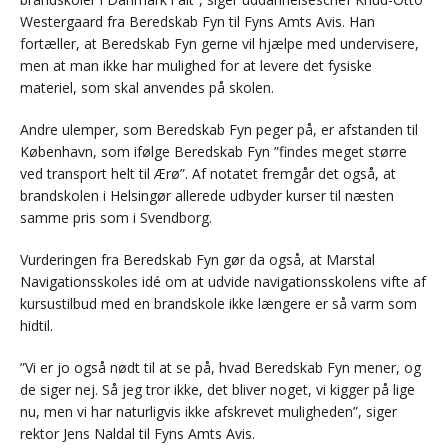
Westergaard fra Beredskab Fyn til Fyns Amts Avis. Han
fortæller, at Beredskab Fyn gerne vil hjælpe med undervisere,
men at man ikke har mulighed for at levere det fysiske
materiel, som skal anvendes på skolen.
Andre ulemper, som Beredskab Fyn peger på, er afstanden til
København, som ifølge Beredskab Fyn ”findes meget større
ved transport helt til Ærø”. Af notatet fremgår det også, at
brandskolen i Helsingør allerede udbyder kurser til næsten
samme pris som i Svendborg.
Vurderingen fra Beredskab Fyn gør da også, at Marstal
Navigationsskoles idé om at udvide navigationsskolens vifte af
kursustilbud med en brandskole ikke længere er så varm som
hidtil.
”Vi er jo også nødt til at se på, hvad Beredskab Fyn mener, og
de siger nej. Så jeg tror ikke, det bliver noget, vi kigger på lige
nu, men vi har naturligvis ikke afskrevet muligheden”, siger
rektor Jens Naldal til Fyns Amts Avis.