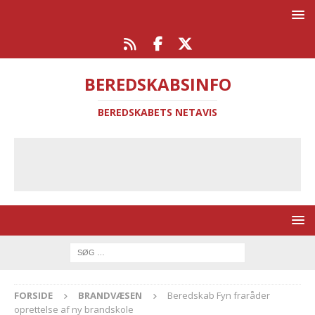
BEREDSKABSINFO
BEREDSKABETS NETAVIS
FORSIDE
BRANDVÆSEN
Beredskab Fyn fraråder
oprettelse af ny brandskole