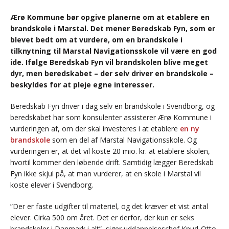
Ærø Kommune bør opgive planerne om at etablere en
brandskole i Marstal. Det mener Beredskab Fyn, som er
blevet bedt om at vurdere, om en brandskole i
tilknytning til Marstal Navigationsskole vil være en god
ide. Ifølge Beredskab Fyn vil brandskolen blive meget
dyr, men beredskabet – der selv driver en brandskole –
beskyldes for at pleje egne interesser.
Beredskab Fyn driver i dag selv en brandskole i Svendborg, og
beredskabet har som konsulenter assisterer Ærø Kommune i
vurderingen af, om der skal investeres i at etablere
en ny
brandskole
som en del af Marstal Navigationsskole. Og
vurderingen er, at det vil koste 20 mio. kr. at etablere skolen,
hvortil kommer den løbende drift. Samtidig lægger Beredskab
Fyn ikke skjul på, at man vurderer, at en skole i Marstal vil
koste elever i Svendborg.
”Der er faste udgifter til materiel, og det kræver et vist antal
elever. Cirka 500 om året. Det er derfor, der kun er seks
brandskoler i Danmark i alt”, siger uddannelseschef Knud-Otto