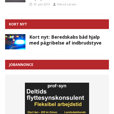
19. juni 2013
Patrick Larsen
KORT NYT
Kort nyt: Beredskabs båd hjalp
med pågribelse af indbrudstyve
JOBANNONCE