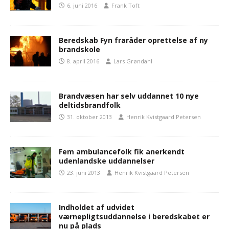
6. juni 2016
Frank Toft
Beredskab Fyn fraråder oprettelse af ny
brandskole
8. april 2016
Lars Grøndahl
Brandvæsen har selv uddannet 10 nye
deltidsbrandfolk
31. oktober 2013
Henrik Kvistgaard Petersen
Fem ambulancefolk fik anerkendt
udenlandske uddannelser
23. juni 2013
Henrik Kvistgaard Petersen
Indholdet af udvidet
værnepligtsuddannelse i beredskabet er
nu på plads