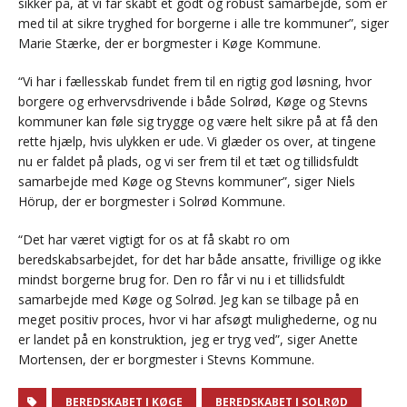
sikker på, at vi får skabt et godt og robust samarbejde, som er
med til at sikre tryghed for borgerne i alle tre kommuner”, siger
Marie Stærke, der er borgmester i Køge Kommune.
“Vi har i fællesskab fundet frem til en rigtig god løsning, hvor
borgere og erhvervsdrivende i både Solrød, Køge og Stevns
kommuner kan føle sig trygge og være helt sikre på at få den
rette hjælp, hvis ulykken er ude. Vi glæder os over, at tingene
nu er faldet på plads, og vi ser frem til et tæt og tillidsfuldt
samarbejde med Køge og Stevns kommuner”, siger Niels
Hörup, der er borgmester i Solrød Kommune.
“Det har været vigtigt for os at få skabt ro om
beredskabsarbejdet, for det har både ansatte, frivillige og ikke
mindst borgerne brug for. Den ro får vi nu i et tillidsfuldt
samarbejde med Køge og Solrød. Jeg kan se tilbage på en
meget positiv proces, hvor vi har afsøgt mulighederne, og nu
er landet på en konstruktion, jeg er tryg ved”, siger Anette
Mortensen, der er borgmester i Stevns Kommune.
BEREDSKABET I KØGE
BEREDSKABET I SOLRØD