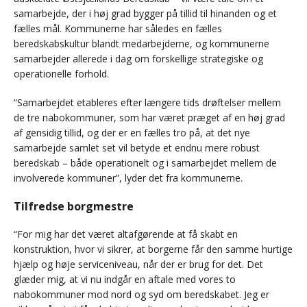
samarbejde, der i høj grad bygger på tillid til hinanden og et
fælles mål. Kommunerne har således en fælles
beredskabskultur blandt medarbejderne, og kommunerne
samarbejder allerede i dag om forskellige strategiske og
operationelle forhold.
”Samarbejdet etableres efter længere tids drøftelser mellem
de tre nabokommuner, som har været præget af en høj grad
af gensidig tillid, og der er en fælles tro på, at det nye
samarbejde samlet set vil betyde et endnu mere robust
beredskab – både operationelt og i samarbejdet mellem de
involverede kommuner”, lyder det fra kommunerne.
Tilfredse borgmestre
“For mig har det været altafgørende at få skabt en
konstruktion, hvor vi sikrer, at borgerne får den samme hurtige
hjælp og høje serviceniveau, når der er brug for det. Det
glæder mig, at vi nu indgår en aftale med vores to
nabokommuner mod nord og syd om beredskabet. Jeg er