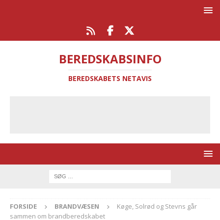
BEREDSKABSINFO
BEREDSKABETS NETAVIS
FORSIDE
BRANDVÆSEN
Køge, Solrød og Stevns går
sammen om brandberedskabet