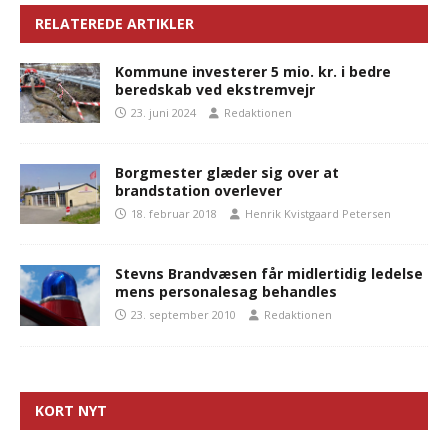
RELATEREDE ARTIKLER
Kommune investerer 5 mio. kr. i bedre
beredskab ved ekstremvejr
23. juni 2024
Redaktionen
Borgmester glæder sig over at
brandstation overlever
18. februar 2018
Henrik Kvistgaard Petersen
Stevns Brandvæsen får midlertidig ledelse
mens personalesag behandles
23. september 2010
Redaktionen
KORT NYT