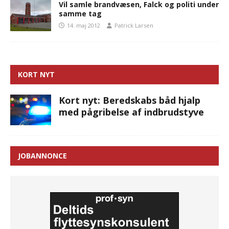
Vil samle brandvæsen, Falck og politi under
samme tag
14. maj 2012
Patrick Larsen
KORT NYT
Kort nyt: Beredskabs båd hjalp
med pågribelse af indbrudstyve
JOBANNONCE