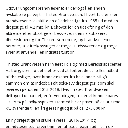
Udover ungdomsbrandvæsenet er der også en anden
nyskabelse på vej til Thisted Brandvæsen. I hvert fald ønsker
brandvæsenet at skifte en efterløbsstige fra 1965 ud med en
drejestige til 4,2 mio. kr. Behovet for en udskiftning af den
aldrende efterløbsstige er beskrevet i den risikobaseret
dimensionering for Thisted Kommune, og brandvæsenet
betoner, at efterløbsstigen er meget utidssvarende og meget
svær at anvende i en indsatssituation.
Thisted Brandvæsen har været i dialog med Beredskabscenter
Aalborg, som i øjeblikket er ved at forberede et fælles udbud
af drejestiger, hvor brandvæsener fra hele landet vil gå
sammen om at indkøbe i alt seks-syv drejestiger, som skal
leveres i perioden 2013-2018. Hvis Thisted Brandvæsen
deltager i udbuddet, er forventningen, at der vil kunne spares
12-15 % på indkøbsprisen. Dermed bliver prisen på ca. 4,2 mio.
kr., svarende til en årlig leasingudgift på ca. 275.000 kr.
En ny drejestige vil skulle leveres i 2016/2017, og
brandvæsenets forventning er, at både leasingudgiften og