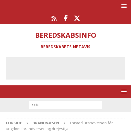
BEREDSKABSINFO
BEREDSKABETS NETAVIS
FORSIDE
BRANDVÆSEN
Thisted Brandvæsen får
ungdomsbrandvæsen og drejestige