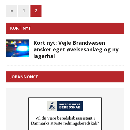
«
1
2
KORT NYT
Kort nyt: Vejle Brandvæsen
ønsker eget øvelsesanlæg og ny
lagerhal
JOBANNONCE