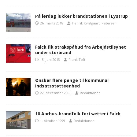
På lørdag lukker brandstationen i Lystrup
26. marts 2018
Henrik Kvistgaard Petersen
Falck fik strakspåbud fra Arbejdstilsynet
under storbrand
13. juni 2013
Frank Toft
Ønsker flere penge til kommunal
indsatsstøtteenhed
22. december 2006
Redaktionen
10 Aarhus-brandfolk fortsætter i Falck
1. oktober 1999
Redaktionen