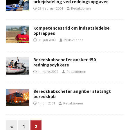
arbejdsdeling ved redningsopgaver
29. februar 2004
Redaktionen
Kompetencestrid om indsatsledelse
optrappes
31. juli 2003
Redaktionen
Beredskabschefer ønsker 150
redningsdykkere
1. marts 2002
Redaktionen
Beredskabschefer angriber statsligt
beredskab
1. juni 2001
Redaktionen
«
1
2