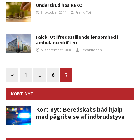
Underskud hos REKO
9. oktober 2011
Frank Toft
Falck: Utilfredsstillende lønsomhed i
ambulancedriften
5. september 2006
Redaktionen
«
1
…
6
7
KORT NYT
Kort nyt: Beredskabs båd hjalp
med pågribelse af indbrudstyve