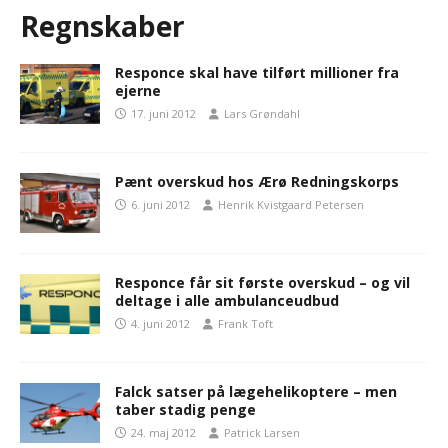
Regnskaber
Responce skal have tilført millioner fra
ejerne
17. juni 2012
Lars Grøndahl
Pænt overskud hos Ærø Redningskorps
6. juni 2012
Henrik Kvistgaard Petersen
Responce får sit første overskud – og vil
deltage i alle ambulanceudbud
4. juni 2012
Frank Toft
Falck satser på lægehelikoptere – men
taber stadig penge
24. maj 2012
Patrick Larsen