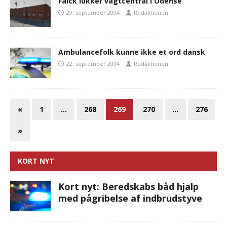
Falck lukker vagtcentral i Odense
29. september 2004
Redaktionen
Ambulancefolk kunne ikke et ord dansk
22. september 2004
Redaktionen
«
1
…
268
269
270
…
276
»
KORT NYT
Kort nyt: Beredskabs båd hjalp
med pågribelse af indbrudstyve