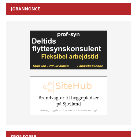
JOBANNONCE
SPONSORER