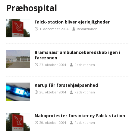
Præhospital
Falck-station bliver ejerlejligheder
1. december 2004
Redaktionen
Bramsnæs’ ambulanceberedskab igen i
farezonen
27. oktober 2004
Redaktionen
Karup får førstehjælpsenhed
26. oktober 2004
Redaktionen
Naboprotester forsinker ny Falck-station
20. oktober 2004
Redaktionen