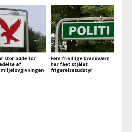
år stor bøde for
Fem frivillige brandværn
ædelse af
har fået stjålet
smiljølovgivningen
frigørelsesudstyr