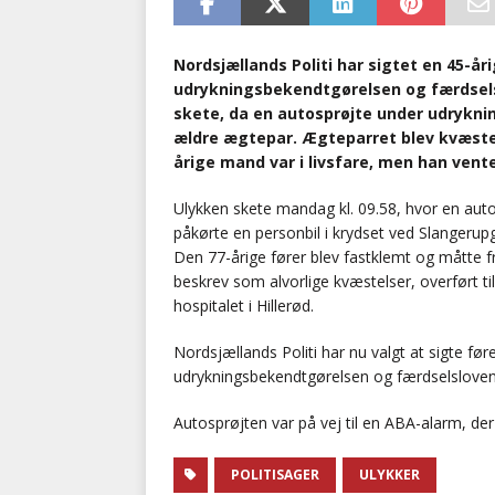
Nordsjællands Politi har sigtet en 45-år
udrykningsbekendtgørelsen og færdsel
skete, da en autosprøjte under udrykni
ældre ægtepar. Ægteparret blev kvæstet 
årige mand var i livsfare, men han vent
Ulykken skete mandag kl. 09.58, hvor en aut
påkørte en personbil i krydset ved Slangerup
Den 77-årige fører blev fastklemt og måtte f
beskrev som alvorlige kvæstelser, overført ti
hospitalet i Hillerød.
Nordsjællands Politi har nu valgt at sigte fø
udrykningsbekendtgørelsen og færdselsloven
Autosprøjten var på vej til en ABA-alarm, der 
POLITISAGER
ULYKKER