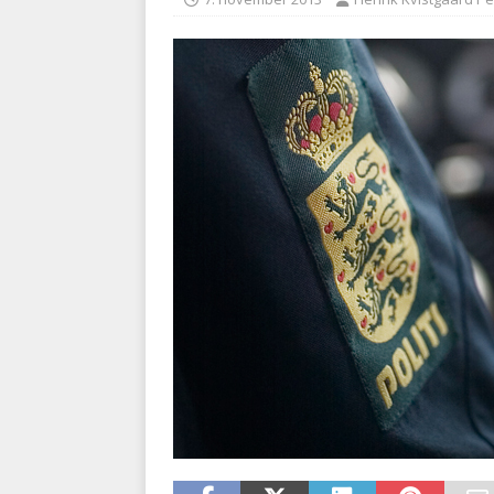
BRANDVÆSEN
[ 7. august 2026 ]
Branche k
nødsporet
AUTOHJÆLP