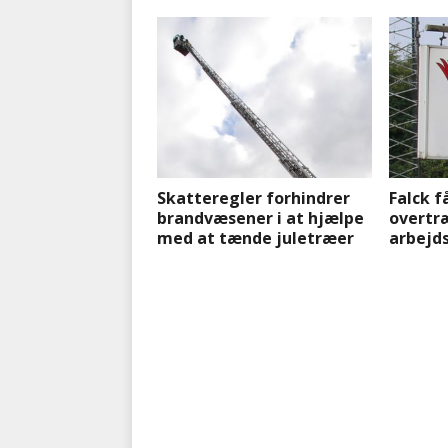
Skatteregler forhindrer
Falck f
brandvæsener i at hjælpe
overtr
med at tænde juletræer
arbejd