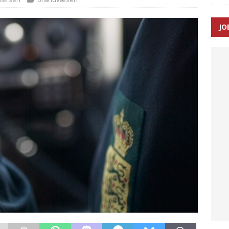
JO
ræver at beskyttelseskøretøjer bliver lovpligtige ved arbejde i