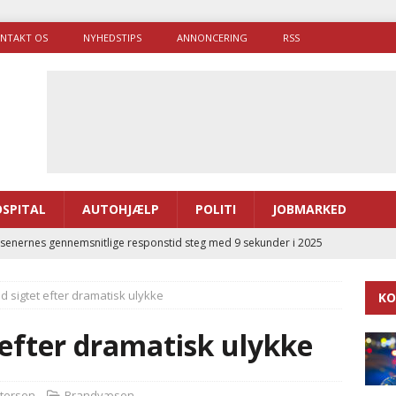
NTAKT OS
NYHEDSTIPS
ANNONCERING
RSS
SPITAL
AUTOHJÆLP
POLITI
JOBMARKED
enernes gennemsnitlige responstid steg med 9 sekunder i 2025
 sigtet efter dramatisk ulykke
KO
 Udløb af sygetransporttilladelser kan sende 400.000 kørsler over
ITAL
efter dramatisk ulykke
ance og el-sygetransportvogn til Samsø
PRÆHOSPITAL
enerne brugte lidt længere tid på at komme af sted i 2025
etersen
Brandvæsen