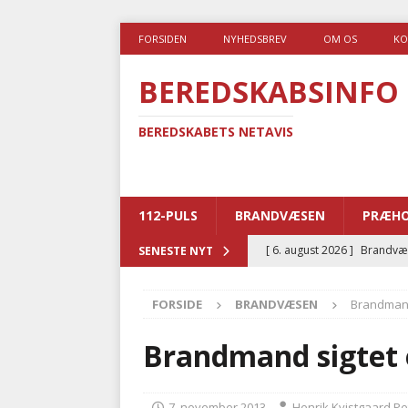
FORSIDEN
NYHEDSBREV
OM OS
KO
BEREDSKABSINFO
BEREDSKABETS NETAVIS
112-PULS
BRANDVÆSEN
PRÆHO
[ 6. august 2026 ]
Brandvæs
SENESTE NYT
BRANDVÆSEN
FORSIDE
BRANDVÆSEN
Brandmand
[ 5. august 2026 ]
Advarer:
i det offentlige
PRÆHOSP
Brandmand sigtet 
[ 5. august 2026 ]
Ny ambul
[ 4. august 2026 ]
Brandvæs
7. november 2013
Henrik Kvistgaard P