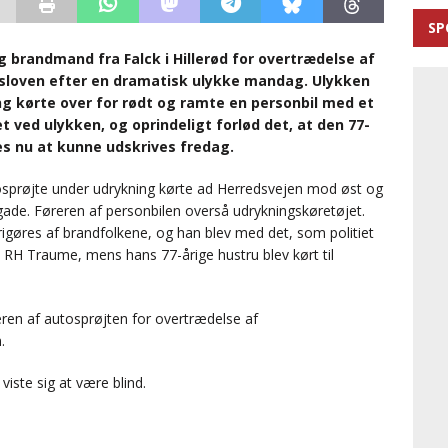
SP
ig brandmand fra Falck i Hillerød for overtrædelse af
sloven efter en dramatisk ulykke mandag. Ulykken
ng kørte over for rødt og ramte en personbil med et
ved ulykken, og oprindeligt forlød det, at den 77-
es nu at kunne udskrives fredag.
osprøjte under udrykning kørte ad Herredsvejen mod øst og
gade. Føreren af personbilen overså udrykningskøretøjet.
rigøres af brandfolkene, og han blev med det, som politiet
l RH Traume, mens hans 77-årige hustru blev kørt til
reren af autosprøjten for overtrædelse af
.
viste sig at være blind.