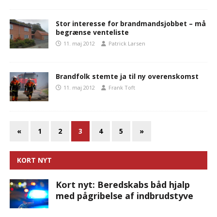
Stor interesse for brandmandsjobbet – må
begrænse venteliste
11. maj 2012
Patrick Larsen
Brandfolk stemte ja til ny overenskomst
11. maj 2012
Frank Toft
«
1
2
3
4
5
»
KORT NYT
Kort nyt: Beredskabs båd hjalp
med pågribelse af indbrudstyve