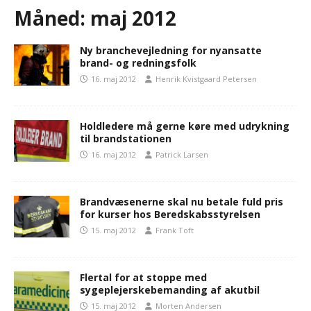
Måned:
maj 2012
Ny branchevejledning for nyansatte
brand- og redningsfolk
16. maj 2012
Henrik Kvistgaard Petersen
Holdledere må gerne køre med udrykning
til brandstationen
16. maj 2012
Patrick Larsen
Brandvæsenerne skal nu betale fuld pris
for kurser hos Beredskabsstyrelsen
15. maj 2012
Frank Toft
Flertal for at stoppe med
sygeplejerskebemanding af akutbil
15. maj 2012
Morten Andersen