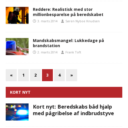
Reddere: Realistisk med stor
millionbesparelse på beredskabet
3. marts 2014
Søren Nyboe Knudsen
Mandskabsmangel: Lukkedage på
brandstation
2. marts 2014
Frank Toft
«
1
2
3
4
»
KORT NYT
Kort nyt: Beredskabs båd hjalp
med pågribelse af indbrudstyve