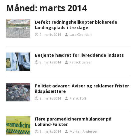
Måned:
marts 2014
Defekt redningshelikopter blokerede
landingsplads i tre dage
9. marts 2014
Lars Grøndahl
Betjente hædret for livreddende indsats
9. marts 2014
Patrick Larsen
Politiet advarer: Aviser og reklamer frister
ildspåsættere
8. marts 2014
Frank Toft
Flere paramedicinerambulancer på
Lolland-Falster
8. marts 2014
Morten Andersen