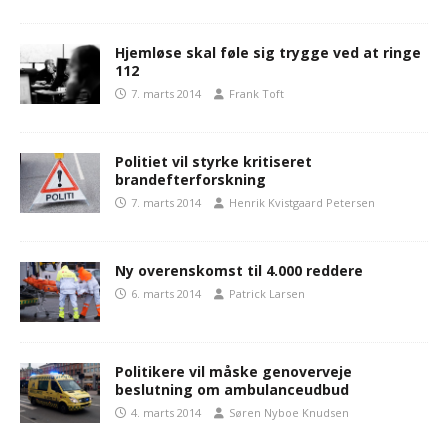
Hjemløse skal føle sig trygge ved at ringe
112
7. marts 2014
Frank Toft
Politiet vil styrke kritiseret
brandefterforskning
7. marts 2014
Henrik Kvistgaard Petersen
Ny overenskomst til 4.000 reddere
6. marts 2014
Patrick Larsen
Politikere vil måske genoverveje
beslutning om ambulanceudbud
4. marts 2014
Søren Nyboe Knudsen