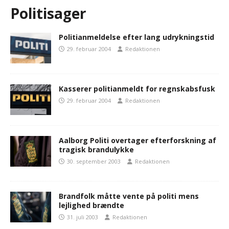
Politisager
Politianmeldelse efter lang udrykningstid
29. februar 2004
Redaktionen
Kasserer politianmeldt for regnskabsfusk
29. februar 2004
Redaktionen
Aalborg Politi overtager efterforskning af
tragisk brandulykke
30. september 2003
Redaktionen
Brandfolk måtte vente på politi mens
lejlighed brændte
31. juli 2003
Redaktionen