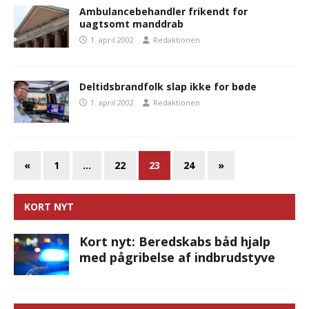
Ambulancebehandler frikendt for
uagtsomt manddrab
1. april 2002
Redaktionen
Deltidsbrandfolk slap ikke for bøde
1. april 2002
Redaktionen
«
1
…
22
23
24
»
KORT NYT
Kort nyt: Beredskabs båd hjalp
med pågribelse af indbrudstyve