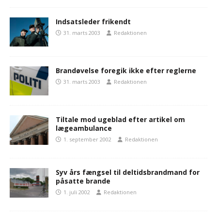
Indsatsleder frikendt
31. marts 2003
Redaktionen
Brandøvelse foregik ikke efter reglerne
31. marts 2003
Redaktionen
Tiltale mod ugeblad efter artikel om
lægeambulance
1. september 2002
Redaktionen
Syv års fængsel til deltidsbrandmand for
påsatte brande
1. juli 2002
Redaktionen